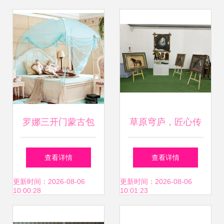
罗娜三开门蒙古包
草原穹庐，匠心传
蚊帐评测 夏日安睡
承 锡林郭勒盟传统
查看详情
查看详情
与风扇自由，1.8米
蒙古包技艺在内蒙
更新时间：2026-08-06
更新时间：2026-08-06
10:00:28
10:01:23
床的选择指南
古展览馆展示亮相