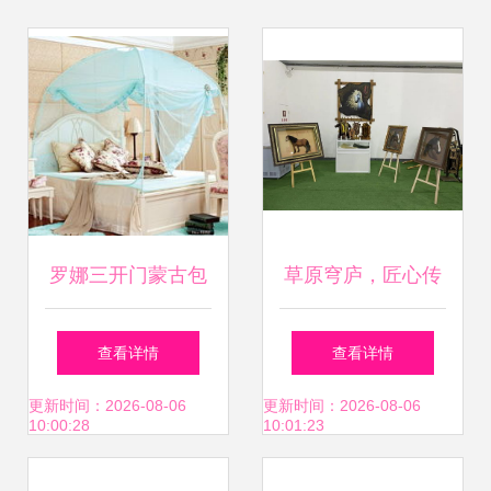
罗娜三开门蒙古包
草原穹庐，匠心传
蚊帐评测 夏日安睡
承 锡林郭勒盟传统
查看详情
查看详情
与风扇自由，1.8米
蒙古包技艺在内蒙
更新时间：2026-08-06
更新时间：2026-08-06
10:00:28
10:01:23
床的选择指南
古展览馆展示亮相