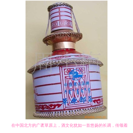
在中国北方的广袤草原上，酒文化犹如一首悠扬的长调，传颂着