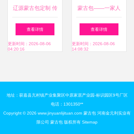
辽源蒙古包定制 传
蒙古包——一家人
承草原文化的品质
在同一空间内生活
查看详情
查看详情
之选
传统，新婚夫妇的
更新时间：2026-08-06
更新时间：2026-08-06
04:20:16
14:08:32
不寻常安排揭晓！
地址：获嘉县亢村镇产业集聚区中原家居产业园-标识园区9号厂区
电话：1301350**
Copyright © 2026
www.jinyuanlijituan.com
蒙古包
河南金元利实业有
限公司
蒙古包
版权所有
Sitemap